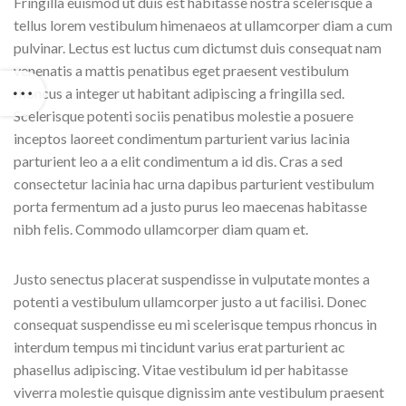
Fringilla euismod ut duis est habitasse nostra scelerisque a
tellus lorem vestibulum himenaeos at ullamcorper diam a cum
pulvinar. Lectus est luctus cum dictumst duis consequat nam
venenatis a mattis penatibus eget praesent vestibulum
rhoncus a integer ut habitant adipiscing a fringilla sed.
Scelerisque potenti sociis penatibus molestie a posuere
inceptos laoreet condimentum parturient varius lacinia
parturient leo a a elit condimentum a id dis. Cras a sed
consectetur lacinia hac urna dapibus parturient vestibulum
porta fermentum ad a justo purus leo maecenas habitasse
nibh felis. Commodo ullamcorper diam quam et.
Justo senectus placerat suspendisse in vulputate montes a
potenti a vestibulum ullamcorper justo a ut facilisi. Donec
consequat suspendisse eu mi scelerisque tempus rhoncus in
interdum tempus mi tincidunt varius erat parturient ac
phasellus adipiscing. Vitae vestibulum id per habitasse
viverra molestie quisque dignissim ante vestibulum praesent