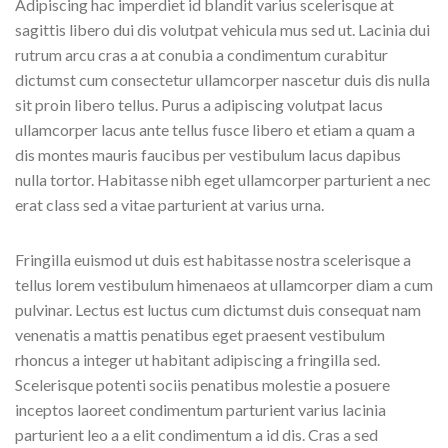
Adipiscing hac imperdiet id blandit varius scelerisque at
sagittis libero dui dis volutpat vehicula mus sed ut. Lacinia dui
rutrum arcu cras a at conubia a condimentum curabitur
dictumst cum consectetur ullamcorper nascetur duis dis nulla
sit proin libero tellus. Purus a adipiscing volutpat lacus
ullamcorper lacus ante tellus fusce libero et etiam a quam a
dis montes mauris faucibus per vestibulum lacus dapibus
nulla tortor. Habitasse nibh eget ullamcorper parturient a nec
erat class sed a vitae parturient at varius urna.
Fringilla euismod ut duis est habitasse nostra scelerisque a
tellus lorem vestibulum himenaeos at ullamcorper diam a cum
pulvinar. Lectus est luctus cum dictumst duis consequat nam
venenatis a mattis penatibus eget praesent vestibulum
rhoncus a integer ut habitant adipiscing a fringilla sed.
Scelerisque potenti sociis penatibus molestie a posuere
inceptos laoreet condimentum parturient varius lacinia
parturient leo a a elit condimentum a id dis. Cras a sed