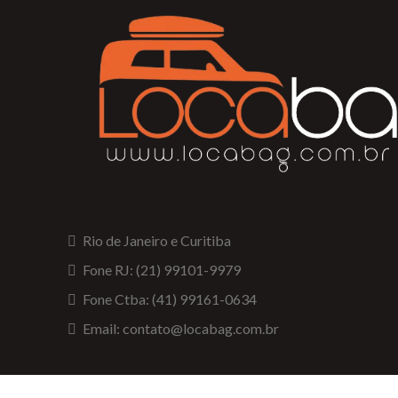
Rio de Janeiro e Curitiba
Fone RJ: (21) 99101-9979
Fone Ctba: (41) 99161-0634
Email: contato@locabag.com.br