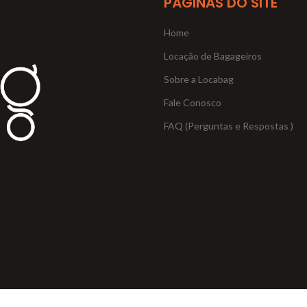
PÁGINAS DO SITE
Home
Locação de Bagageiros
Sobre a Locabag
Fale Conosco
FAQ (Perguntas e Respostas )