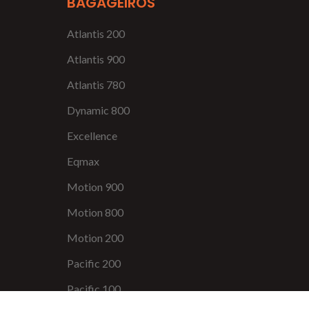
BAGAGEIROS
Atlantis 200
Atlantis 900
Atlantis 780
Dynamic 800
Excellence
Eqmax
Motion 900
Motion 800
Motion 200
Pacific 200
Pacific 100